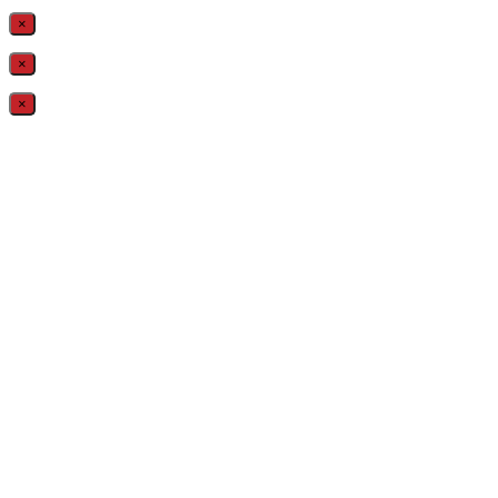
×
×
×