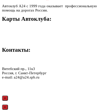
Автоклуб А24 с 1999 года оказывает профессиональную
помощь на дорогах России.
Карты Автоклуба:
LADY
OPTIMA
COMFORT
PREMIER
BONUS
КЛУБ РФ
Контакты:
33-11-000
Витебский пр., 11к3
Россия, г. Санкт-Петербург
e-mail: a24@a24.spb.ru
ПОЛИТИКА КОНФИДЕНЦИАЛЬНОСТИ
ПОЛЬЗОВАТЕЛЬСКОЕ СОГЛАШЕНИЕ
×
×